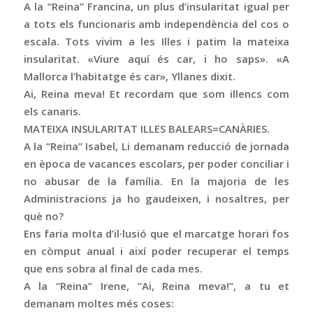
A la “Reina” Francina, un plus d’insularitat igual per
a tots els funcionaris amb independència del cos o
escala. Tots vivim a les Illes i patim la mateixa
insularitat. «Viure aquí és car, i ho saps». «A
Mallorca l’habitatge és car», Yllanes dixit.
Ai, Reina meva! Et recordam que som illencs com
els canaris.
MATEIXA INSULARITAT ILLES BALEARS=CANÀRIES.
A la “Reina” Isabel, Li demanam reducció de jornada
en època de vacances escolars, per poder conciliar i
no abusar de la família. En la majoria de les
Administracions ja ho gaudeixen, i nosaltres, per
què no?
Ens faria molta d’il·lusió que el marcatge horari fos
en còmput anual i així poder recuperar el temps
que ens sobra al final de cada mes.
A la “Reina” Irene, “Ai, Reina meva!”, a tu et
demanam moltes més coses: