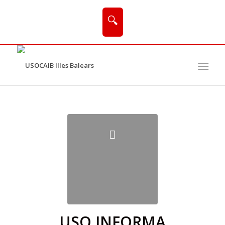
🔍
USO INFORMA