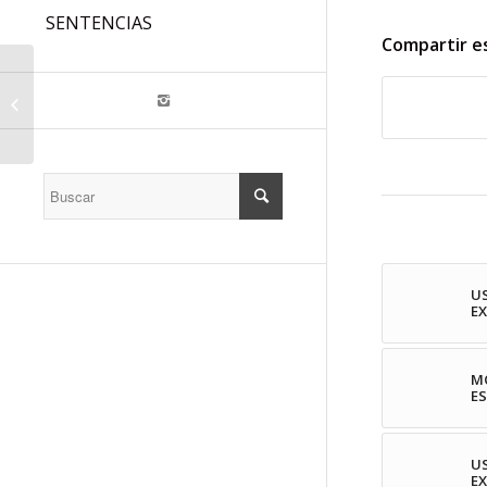
SENTENCIAS
Compartir e
RESUMEN DE LAS
BASES DEL
CONCURSO ABIERTO
Y PERMANENTE
PUBLICADO EN EL
BOIB...
U
E
MO
ES
U
E