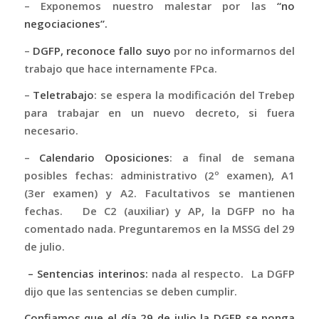
– Exponemos nuestro malestar por las
“no
negociaciones”.
–
DGFP, reconoce fallo suyo
por no informarnos del
trabajo que hace internamente FPca.
–
Teletrabajo
: se espera la modificación del Trebep
para trabajar en un nuevo decreto, si fuera
necesario.
–
Calendario Oposiciones
: a final de semana
posibles fechas: administrativo (2º examen), A1
(3er examen) y A2. Facultativos se mantienen
fechas. De C2 (auxiliar) y AP, la DGFP no ha
comentado nada. Preguntaremos en la MSSG del 29
de julio.
– Sentencias interinos:
nada al respecto. La DGFP
dijo que las sentencias se deben cumplir.
Confiamos que el día 29 de julio la DGFP se ponga