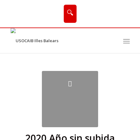
🔍
2020 Año sin subida