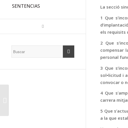
SENTENCIAS
La secció si
1 Que s’inco
d’implantació
els requisits
2 Que s’inco
compensar la
personal func
3 Que s’inco
sol•licitud i
convocar o n
PROPUESTA CARRERA
4 Que s’ampl
PROFESIONAL
carrera mitja
ABIERTA Y
PERMANENTE
5 Que s’actu
a la que esta