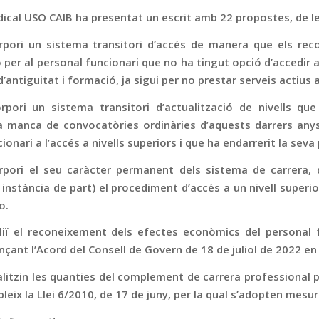
ndical USO CAIB ha presentat un escrit amb 22 propostes, de 
rpori un sistema transitori d’accés de manera que els reco
 per al personal funcionari que no ha tingut opció d’accedir
 d’antiguitat i formació, ja sigui per no prestar serveis actiu
rpori un sistema transitori d’actualització de nivells que 
 manca de convocatòries ordinàries d’aquests darrers anys, 
ionari a l’accés a nivells superiors i que ha endarrerit la seva
rpori el seu caràcter permanent dels sistema de carrera, qu
 a instància de part) el procediment d’accés a un nivell super
o.
iï el reconeixement dels efectes econòmics del personal f
nçant l’Acord del Consell de Govern de 18 de juliol de 2022 en
alitzin les quanties del complement de carrera professional 
bleix la Llei 6/2010, de 17 de juny, per la qual s’adopten mesur