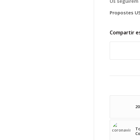
Us seguirem 
Propostes US
Compartir e
20
To
Co