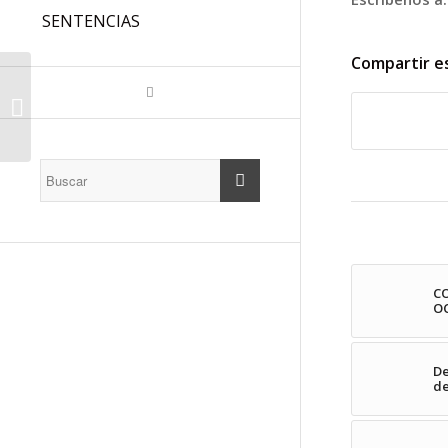
SENTENCIAS
Compartir e
Solicitud
convocatoria
extraordinaria de la
Mesa de SSGG para
evaluar la situación...
CO
OC
De
de