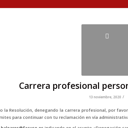
Carrera profesional person
/
13 noviembre, 2020
ido la Resolución, denegando la carrera profesional, por fa
mites para continuar con tu reclamación en vía administrativ
:
baleares@facuso.es
indicando en el asunto «Denegación car