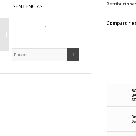
Retribucione
SENTENCIAS
Compartir e
Procediment per
proveir llocs de feina
de personal
funcionari de carrera
CAIB:...
BO
BA
S
Re
Su