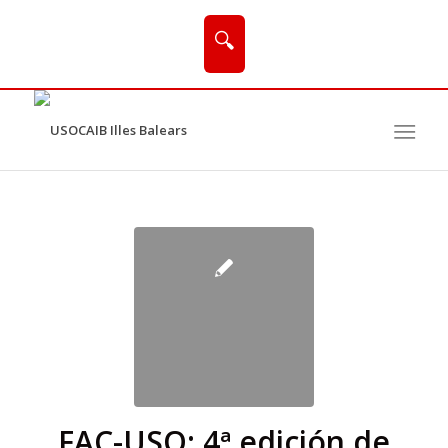
🔍
FAC-USO: 4ª edición de