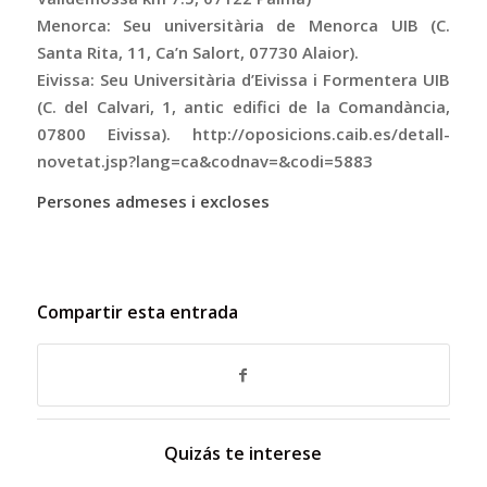
Menorca: Seu universitària de Menorca UIB (C.
Santa Rita, 11, Ca’n Salort, 07730 Alaior).
Eivissa: Seu Universitària d’Eivissa i Formentera UIB
(C. del Calvari, 1, antic edifici de la Comandància,
07800 Eivissa). http://oposicions.caib.es/detall-
novetat.jsp?lang=ca&codnav=&codi=5883
Persones admeses i excloses
Compartir esta entrada
Quizás te interese