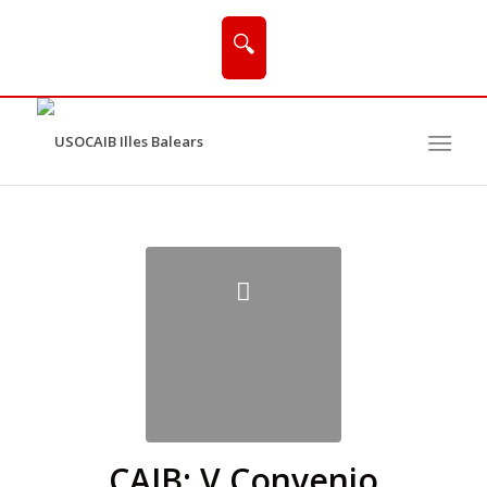
🔍
CAIB: V Convenio