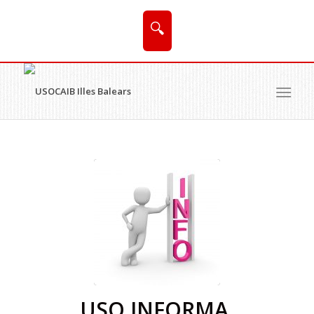
🔍
USO INFORMA.