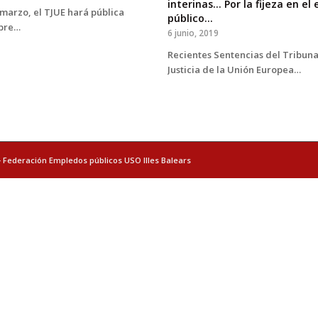
interinas... Por la fijeza en e
marzo, el TJUE hará pública
público...
obre…
6 junio, 2019
Recientes Sentencias del Tribuna
Justicia de la Unión Europea…
- Federación Empledos públicos USO Illes Balears