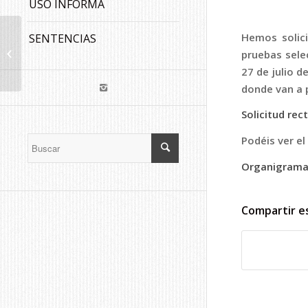
USO INFORMA
Sol·licitud de reunió
Hemos solici
SENTENCIAS
amb la nova
pruebas sele
Consellera
27 de julio 
d’Administracions
donde van a p
Públiques...
Solicitud rec
Podéis ver el
Organigrama
Compartir e