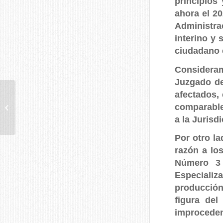
principios
ahora el 2
Administrac
interino y 
ciudadano 
Consideram
Juzgado de
afectados,
comparable
BONES FESTES
a la Jurisd
Por otro l
razón a lo
Número 3 
Especializ
producción
figura del
improceden