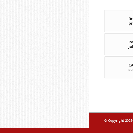
Br
pr
Re
ju
CA
se
© Copyright 2025