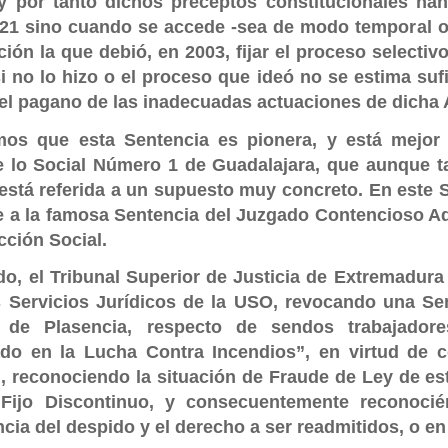
 y por tanto dichos preceptos constitucionales ha
021 sino cuando se accede -sea de modo temporal o d
ión la que debió, en 2003, fijar el proceso selecti
si no lo hizo o el proceso que ideó no se estima su
el pagano de las inadecuadas actuaciones de dicha 
os que esta Sentencia es pionera, y está mejor 
 lo Social Número 1 de Guadalajara, que aunque ta
 está referida a un supuesto muy concreto. En este 
 a la famosa Sentencia del Juzgado Contencioso Admi
icción Social.
ado, el Tribunal Superior de Justicia de Extremadur
s Servicios Jurídicos de la USO, revocando una Sen
de Plasencia, respecto de sendos trabajador
ado en la Lucha Contra Incendios”,
en virtud de c
,
reconociendo la situación de Fraude de Ley de est
 Fijo Discontinuo, y consecuentemente reconocié
cia del despido y el derecho a ser readmitidos, o e