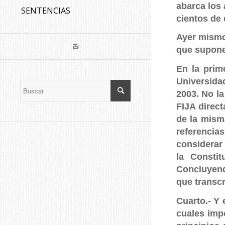
abarca los 
SENTENCIAS
cientos de
Ayer mismo
que supone
En la prim
Universida
2003. No la
FIJA direc
de la mism
referencia
considerar 
la Consti
Concluyend
que transc
Cuarto.- Y 
cuales impo