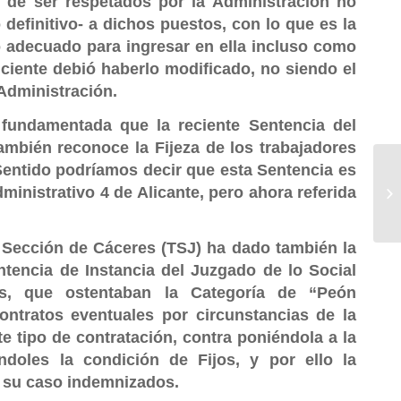
n de ser respetados por la Administración no
efinitivo- a dichos puestos, con lo que es la
vo adecuado para ingresar en ella incluso como
ficiente debió haberlo modificado, no siendo el
Administración.
fundamentada que la reciente Sentencia del
mbién reconoce la Fijeza de los trabajadores
Sentido podríamos decir que esta Sentencia es
nistrativo 4 de Alicante, pero ahora referida
a Sección de Cáceres (TSJ) ha dado también la
tencia de Instancia del Juzgado de lo Social
es, que ostentaban la Categoría de
“Peón
ontratos eventuales por circunstancias de la
e tipo de contratación, contra poniéndola a la
ndoles la condición de Fijos, y por ello la
n su caso indemnizados.