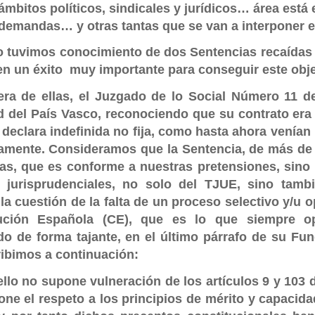
ámbitos políticos, sindicales y jurídicos… área está 
 demandas… y otras tantas que se van a interponer
 tuvimos conocimiento de dos Sentencias recaídas
n un éxito muy importante para conseguir este obje
era de ellas, el Juzgado de lo Social Número 11 de
d del País Vasco, reconociendo que su
contrato era
 declara indefinida no fija, como hasta ahora venía
tamente. Consideramos que la Sentencia, de más de 1
as, que es conforme a nuestras pretensiones, sino
s jurisprudenciales, no solo del TJUE, sino tam
la cuestión de la falta de un proceso selectivo y/u o
tución Española (CE), que es lo que siempre o
o de forma tajante, en el último párrafo de su Fu
ribimos a continuación:
ello no supone vulneración de los artículos 9 y 103
ne el respeto a los principios de mérito y capacid