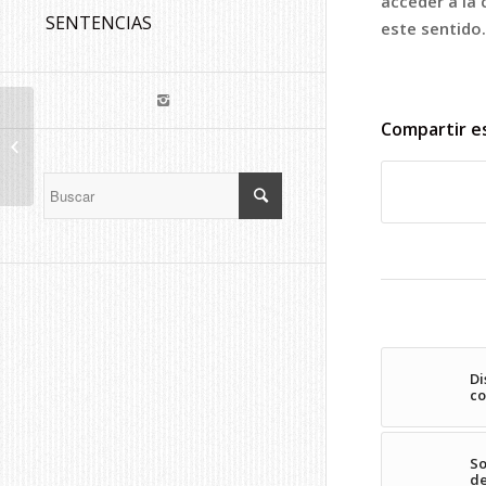
acceder a la 
SENTENCIAS
este sentido.
2ª EDICIÓN CURSOS
Compartir e
FAC USO INAP 40 HRS
ON-LINE
Di
co
So
de