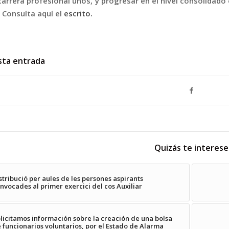
carrera profesional unos, y progresar en el nivel consolidad
 Consulta aquí el
escrito
.
sta entrada
Quizás te interese
stribució per aules de les persones aspirants
nvocades al primer exercici del cos Auxiliar
licitamos información sobre la creación de una bolsa
 funcionarios voluntarios, por el Estado de Alarma