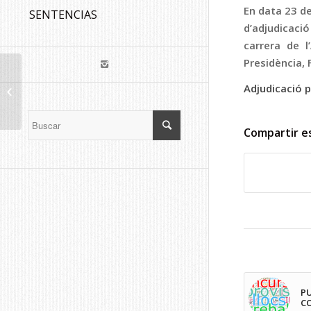
En data 23 de
SENTENCIAS
d’adjudicació
carrera de l
Presidència, 
RESUM DE MATERIES DE FUNCIÓ
PÚBLICA
Adjudicació p
AFECTADES/MODIFICADES PEL
DECRET LLEI...
Compartir e
PU
C