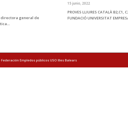
15 junio, 2022
PROVES LLIURES CATALÀ B2,C1, C2
a directora general de
FUNDACIÓ UNIVERSITAT EMPRE
stica…
- Federación Empledos públicos USO Illes Balears