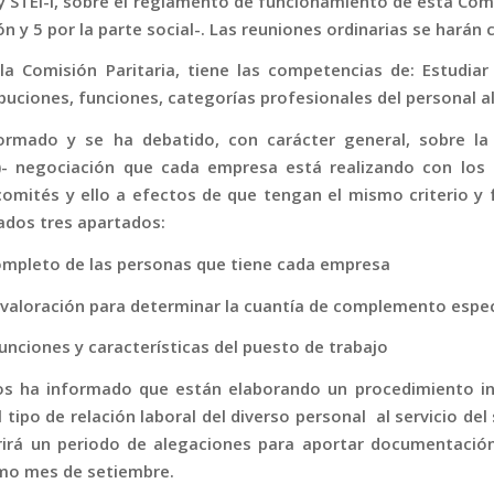
y STEI-i, sobre el reglamento de funcionamiento de esta Comi
n y 5 por la parte social-. Las reuniones ordinarias se harán 
 la Comisión Paritaria, tiene las competencias de: Estudiar
ibuciones, funciones, categorías profesionales del personal al
ormado y se ha debatido, con carácter general, sobre l
)- negociación que cada empresa está realizando con los 
comités y ello a efectos de que tengan el mismo criterio 
jados tres apartados:
ompleto de las personas que tiene cada empresa
 valoración para determinar la cuantía de complemento espec
unciones y características del puesto de trabajo
s ha informado que están elaborando un procedimiento int
 tipo de relación laboral del diverso personal al servicio del 
irá un periodo de alegaciones para aportar documentación.
imo mes de setiembre.