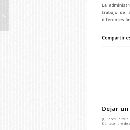
La administr
CAIB: La
trabajo de l
Administración
implanta el
diferentes á
teletrabajo
Compartir e
Dejar un
¿Quieres unirte a
Siéntete libre de 