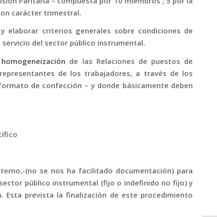
sión Paritaria – compuesta por 10 miembros ; 5 por la
con carácter trimestral.
 y elaborar criterios generales sobre condiciones de
 servicio del sector público instrumental.
a
homogeneización
de las Relaciones de puestos de
representantes de los trabajadores, a través de los
y formato de confección – y donde básicamente deben
ífico
erno,-(no se nos ha facilitado documentación) para
sector público instrumental (fijo o indefinido no fijo) y
 Esta prevista la finalización de este procedimiento