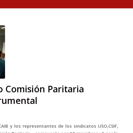
 Comisión Paritaria
trumental
AIB y los representantes de los sindicatos USO,CSIF,