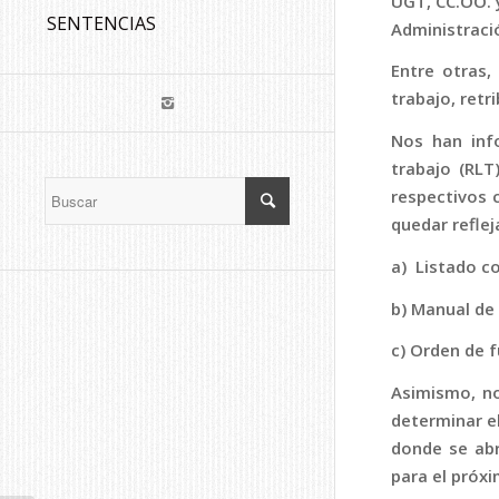
UGT, CC.OO. 
SENTENCIAS
Administració
Entre otras,
trabajo, retr
Nos han inf
trabajo (RLT
respectivos 
quedar refle
a) Listado c
b) Manual de
c) Orden de f
Asimismo, no
determinar el
donde se abr
para el próx