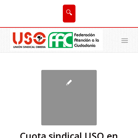
🔍
Cuota sindical USO en