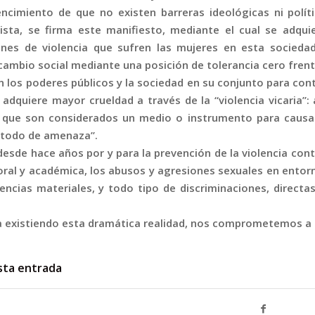
ncimiento de que no existen barreras ideológicas ni polí
xista, se firma este manifiesto, mediante el cual se adqu
nes de violencia que sufren las mujeres en esta sociedad
cambio social mediante una posición de tolerancia cero frente
 los poderes públicos y la sociedad en su conjunto para contr
adquiere mayor crueldad a través de la “violencia vicaria”: 
s, que son considerados un medio o instrumento para causa
todo de amenaza”.
esde hace años por y para la prevención de la violencia cont
oral y académica, los abusos y agresiones sexuales en entorn
lencias materiales, y todo tipo de discriminaciones, directa
a existiendo esta dramática realidad, nos comprometemos a 
sta entrada