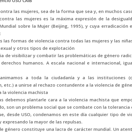
lencio USO CAIB
contra las mujeres, sea de la forma que sea y, en muchos cas
 contra las mujeres es la máxima expresión de la desigual
Mundial sobre la Mujer (Beijing, 1995), y cuya erradicación 
:
s las formas de violencia contra todas las mujeres y las niñas 
exual y otros tipos de explotación
a de visibilizar y combatir las problemáticas de género radi
 derechos humanos. A escala nacional e internacional, igu
nimamos a toda la ciudadanía y a las instituciones (o
 etc.) a unirse al rechazo contundente a la violencia de géne
a la violencia machista
s debemos plantarle cara a la violencia machista que emp
do, son un problema social que se combate con la tolerancia
que, desde USO, condenamos en este día cualquier tipo de vi
 y expresando la mayor de las repulsas.
 de género constituye una lacra de carácter mundial. Un aten