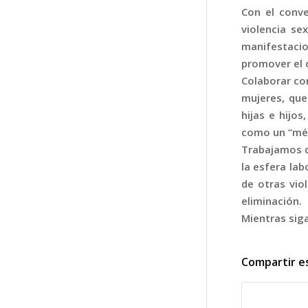
Con el conve
violencia se
manifestacio
promover el 
Colaborar con
mujeres, que 
hijas e hijo
como un “mé
Trabajamos d
la esfera lab
de otras vio
eliminación.
Mientras sig
Compartir e