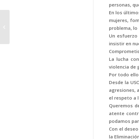
personas, qu
En los último
CURSOS FAC USO-
mujeres, fom
INAP INSCRIPCION :
problema, lo 
DEL 21 DE NOVIEMBRE
Un esfuerzo 
2022 AL 9 DE ENERO
insistir en n
20...
Comprometido
La lucha co
violencia de
Por todo ello
Desde la USO
agresiones, 
el respeto a 
Queremos dej
atente contr
podamos part
Con el deseo
la Eliminació