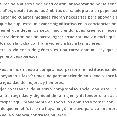
e impide a nuestra sociedad continuar avanzando por la send
s años, desde todos los ámbitos se ha adoptado un papel acti
entando cuantas medidas fueran necesarias para apoyar a las
que ha supuesto un avance significativo en la concienciación y
en el que debemos seguir incidiendo, pues creemos necesa
uestra determinación hasta lograr erradicar una violencia qu
s con la lucha contra la violencia hacia las mujeres
ntra la violencia de género es una tarea común. Hay que 
 género desaparezca.
:
 asumimos nuestro compromiso personal e institucional de l
apoyando a las víctimas, no permaneciendo en silencio ante l
la igualdad de mujeres y hombres.
ar constancia de nuestro compromiso social con esta luch
a la integridad y dignidad de la mujer, y defender una soci
icipar equilibradamente en todos los ámbitos y tomar conju
 de que en el futuro no haya ningún motivo para conmemorar
n de la Violencia contra las Mujeres.