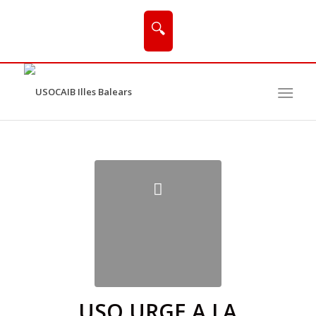
🔍
USO URGE A LA