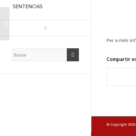
SENTENCIAS
PROPUESTA PARA
QUE LOS
FUNCIONARIOS A1 DE
LA CAIB, PUEDAN
Per a més in
ACCEDER POR
PROMOCIÓN...
Compartir e
© Copyright 2025