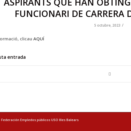
ASPIRANTS QUE HAN OBTING
FUNCIONARI DE CARRERA D
/
5 octubre, 2023
formació, clicau
AQUÍ
sta entrada
- Federación Empledos públicos USO Illes Balears