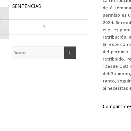
La retribuci
SENTENCIAS
de 8 semanas
LLEI 6/2025, DE 23 DE
permiso es u
JULIOL, DE
2024. Sin em
PRESSUPOSTS
ello, exigim
GENERALS DE LA
retribución, 
COMUNITAT
En este cont
AUTÒNOMA...
del permiso 
retribuido. 
“Desde USO c
del Gobierno,
tanto, seguir
Si necesitas
Compartir e