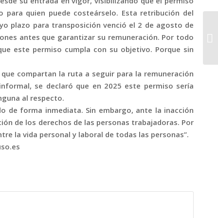
esde su entrada en vigor, visibilizando que el permiso
o para quien puede costeárselo. Esta retribución del
yo plazo para transposición venció el 2 de agosto de
iones antes que garantizar su remuneración. Por todo
que este permiso cumpla con su objetivo. Porque sin
 que compartan la ruta a seguir para la remuneración
informal, se declaró que en 2025 este permiso sería
nguna al respecto.
do de forma inmediata. Sin embargo, ante la inacción
cción de los derechos de las personas trabajadoras. Por
tre la vida personal y laboral de todas las personas”.
uso.es