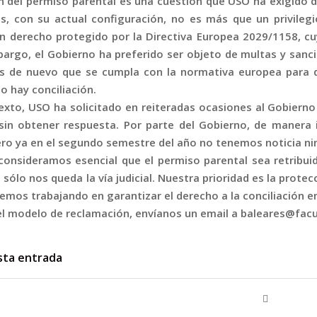
ón del permiso parental es una cuestión que USO ha exigido d
, con su actual configuración, no es más que un privilegi
n derecho protegido por la Directiva Europea 2029/1158, cu
bargo, el Gobierno ha preferido ser objeto de multas y sanc
os de nuevo que se cumpla con la normativa europea para 
no hay conciliación.
exto, USO ha solicitado en reiteradas ocasiones al Gobierno
sin obtener respuesta. Por parte del Gobierno, de manera 
Pero ya en el segundo semestre del año no tenemos noticia ni
onsideramos esencial que el permiso parental sea retribui
 sólo nos queda la vía judicial. Nuestra prioridad es la prote
emos trabajando en garantizar el derecho a la conciliación en
 el modelo de reclamación, envíanos un email a baleares@fac
sta entrada