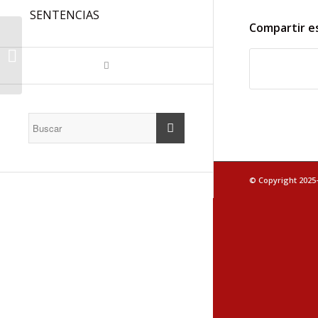
SENTENCIAS
Compartir e
2ª EDICIÓN CURSOS
FAC USO INAP: PLAZO
INSCRIPCIÓN: DEL
22/01/2025 AL 26/...
© Copyright 2025