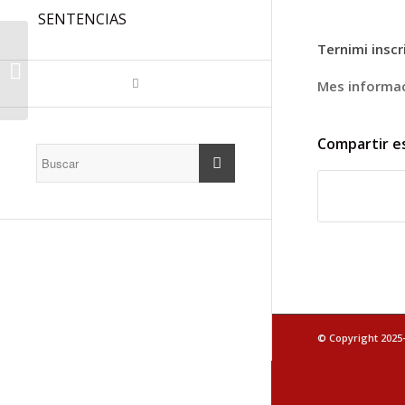
SENTENCIAS
CURSO
Ternimi inscr
PREPARATORIO
OPOSICIONES (OPE
Mes informa
2022) AUXILIAR
ADMINISTRATIVO Y
ORDENANZA....
Compartir e
© Copyright 2025