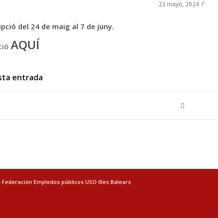
/
23 mayo, 2024
ipció del 24 de maig al 7 de juny.
AQUÍ
ció
sta entrada
- Federación Empledos públicos USO Illes Balears