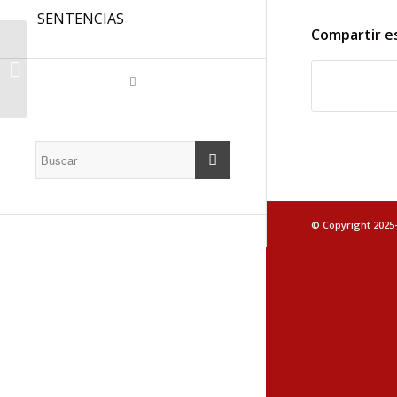
SENTENCIAS
Compartir e
Publicació de les
proves i dels
solucionaris: Borses
extraordinàries
(prova...
© Copyright 2025