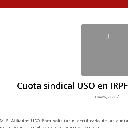
Cuota sindical USO en IRPF 
/
3 mayo, 2020
 🚩 Afiliados USO Para solicitar el certificado de las cuot
BRE COMPLETO y el DNI a: RECEPCION@USOIB.ES