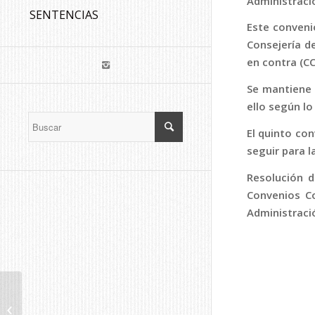
Administració
SENTENCIAS
Este conveni
Consejería de
en contra (C
Se mantiene l
ello según lo
El quinto con
seguir para l
Resolución d
Convenios Co
Administraci
Kiosko.NET