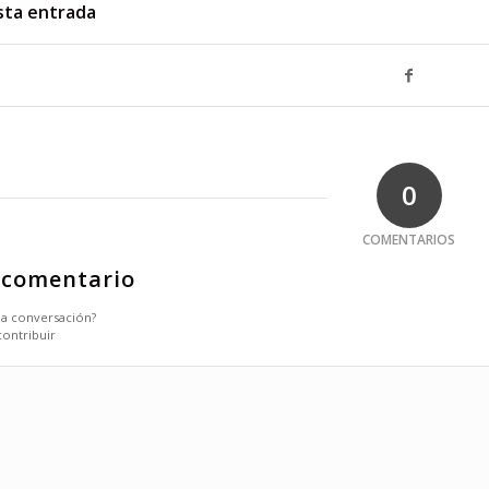
sta entrada
0
COMENTARIOS
 comentario
 la conversación?
contribuir