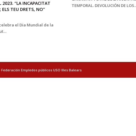
L 2023. “LA INCAPACITAT
TEMPORAL. DEVOLUCIÓN DE LOS
 ELS TEU DRETS, NO”
e celebra el Dia Mundial de la
lut…
- Federación Empledos públicos USO Illes Balears